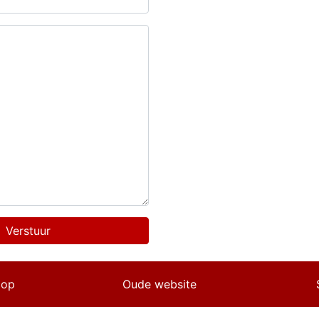
Verstuur
 op
Oude website